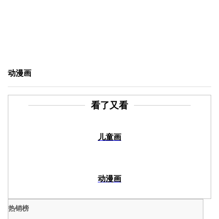
动漫画
看了又看
儿童画
动漫画
热销榜