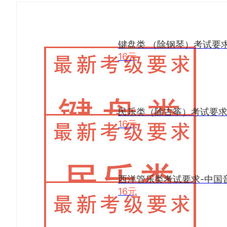
键盘类 （除钢琴）考试要
16元
民乐类（除古筝）考试要求
16元
西洋管乐类考试要求-中国
16元