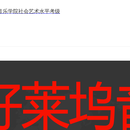
音乐学院社会艺术水平考级