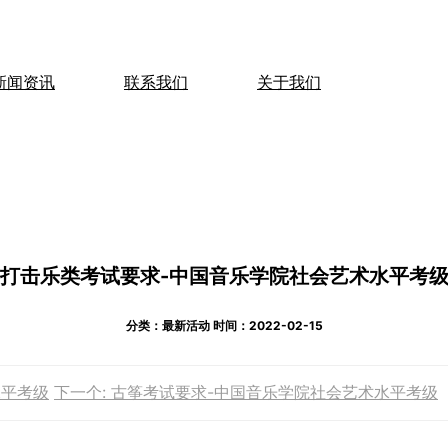
新闻资讯
联系我们
关于我们
打击乐类考试要求-中国音乐学院社会艺术水平考
分类：最新活动 时间：2022-02-15
水平考级
下一个: 古筝考试要求-中国音乐学院社会艺术水平考级